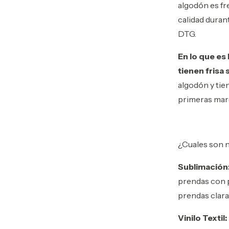
algodón es fr
calidad duran
DTG.
En lo que es
tienen frisa
algodón y tie
primeras mar
¿Cuales son 
Sublimación
prendas con p
prendas clara
Vinilo Textil: