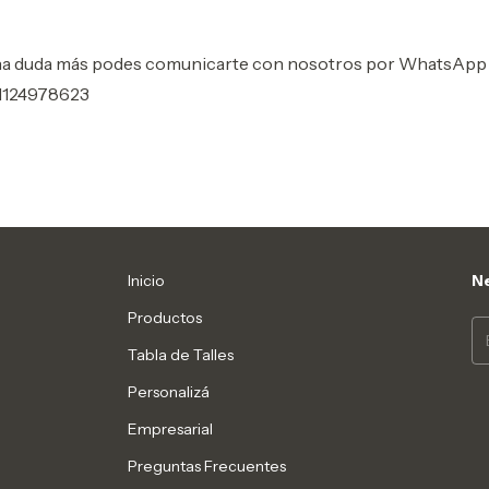
una duda más podes comunicarte con nosotros por WhatsApp 
1124978623
Inicio
Ne
Productos
Tabla de Talles
Personalizá
Empresarial
Preguntas Frecuentes