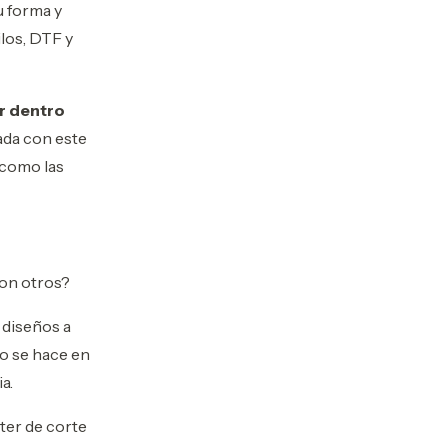
u forma y
ilos, DTF y
r dentro
ada con este
 como las
con otros?
 diseños a
o se hace en
ia.
ter de corte