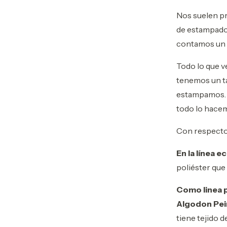
Nos suelen pr
de estampados
contamos un 
Todo lo que v
tenemos un ta
estampamos. 
todo lo hace
Con respecto a
En la línea 
poliéster que
Como linea 
Algodon Pei
tiene tejido 