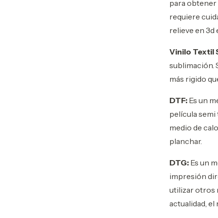
para obtener 
requiere cuid
relieve en 3d
Vinilo Textil
sublimación. 
más rigido qu
DTF:
Es un mé
película semi 
medio de calor
planchar.
DTG:
Es un mé
impresión dir
utilizar otro
actualidad, e