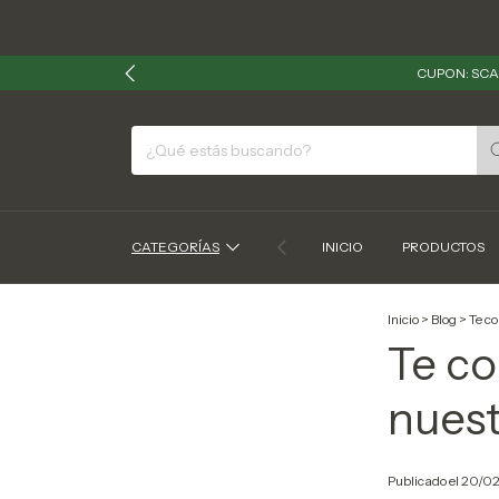
CUPON: SCA
CATEGORÍAS
INICIO
PRODUCTOS
Inicio
>
Blog
>
Te c
Te co
nues
Publicado el 20/0