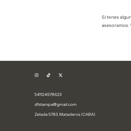
Si tenes alg
asesoramos: 
541124978623
dfstampa@gmail.com
Zelada 5783, Mataderos (CABA)