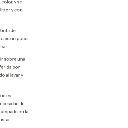
color, y se
itter y con
tinta de
to es un poco
char.
ir sobre una
ferida por
o al lavar y
que es
necesidad de
stampado en la
istas.