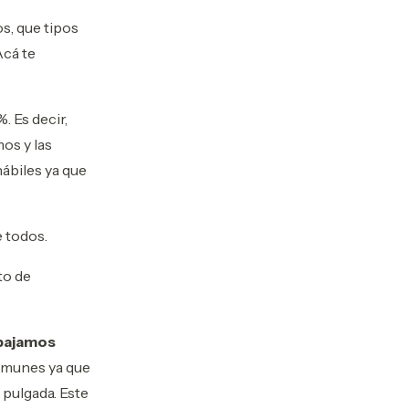
s, que tipos
Acá te
 Es decir,
os y las
ábiles ya que
e todos.
to de
abajamos
omunes ya que
 pulgada. Este