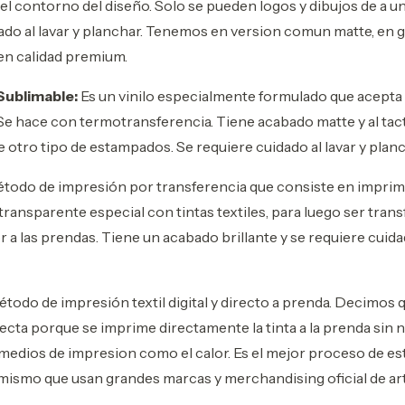
el contorno del diseño. Solo se pueden logos y dibujos de a un 
ado al lavar y planchar. Tenemos en version comun matte, en gl
 en calidad premium.
 Sublimable:
Es un vinilo especialmente formulado que acepta 
Se hace con termotransferencia. Tiene acabado matte y al tac
e otro tipo de estampados. Se requiere cuidado al lavar y plan
todo de impresión por transferencia que consiste en imprim
transparente especial con tintas textiles, para luego ser trans
 a las prendas. Tiene un acabado brillante y se requiere cuidad
todo de impresión textil digital y directo a prenda. Decimos 
ecta porque se imprime directamente la tinta a la prenda sin 
s medios de impresion como el calor. Es el mejor proceso de e
l mismo que usan grandes marcas y merchandising oficial de art