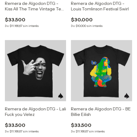
Remera de Algodon DTG -
Remera de Algodon DTG -
Kiss All The Time Vintage Tee
Louis Tomlinson Festival Swirl
(Harry Styles)
$33.500
$30.000
3
x
$11.166,67
sin interés
3
x
$10.000
sin interés
Remera de Algodon DTG - Lali
Remera de Algodon DTG - BE
Fuck you Velez
Billie Eilish
$33.500
$33.500
3
x
$11.166,67
sin interés
3
x
$11.166,67
sin interés