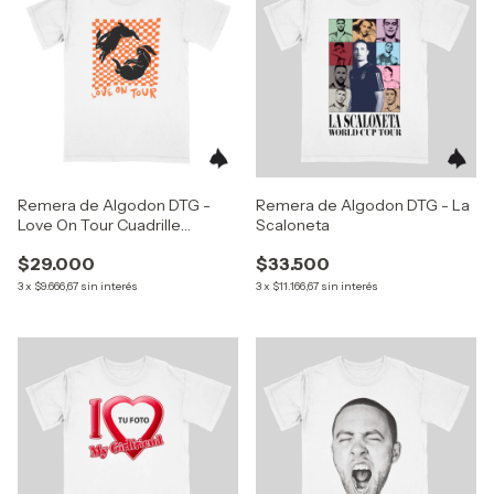
Remera de Algodon DTG -
Remera de Algodon DTG - La
Love On Tour Cuadrille
Scaloneta
Conejos (Harry Styles)
$29.000
$33.500
3
x
$9.666,67
sin interés
3
x
$11.166,67
sin interés