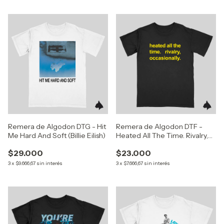
Remera de Algodon DTG - Hit
Remera de Algodon DTF -
Me Hard And Soft (Billie Eilish)
Heated All The Time. Rivalry,
Occasionally
$29.000
$23.000
3
x
$9.666,67
sin interés
3
x
$7.666,67
sin interés