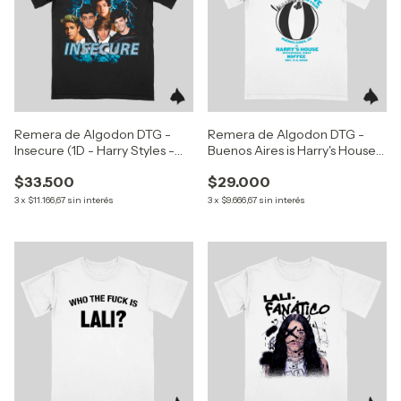
Remera de Algodon DTG -
Remera de Algodon DTG -
Insecure (1D - Harry Styles -
Buenos Aires is Harry's House
Louis Tomlinson - Zayn - Niall -
(Harry Styles)
$33.500
$29.000
Liam)
3
x
$11.166,67
sin interés
3
x
$9.666,67
sin interés