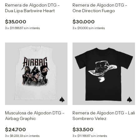
Remera de Algodon DTG -
Remera de Algodon DTG -
Dua Lipa Barbwire Heart
One Direction Fuego
$35.000
$30.000
3
x
$11.666,67
sin interés
3
x
$10.000
sin interés
Musculosa de Algodon DTG -
Remera de Algodon DTG - Lali
Airbag Graphic
Sombrero Velez
$24.700
$33.500
3
x
$8.233,33
sin interés
3
x
$11.166,67
sin interés