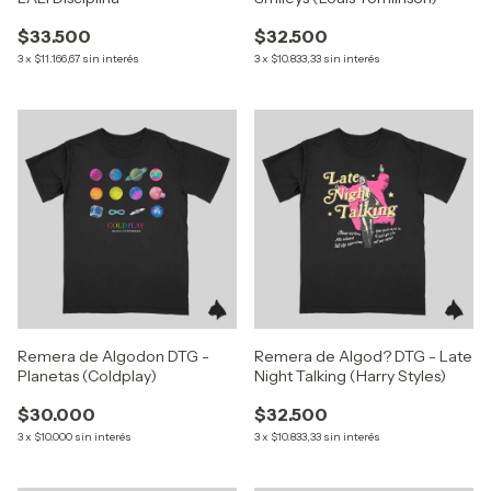
$33.500
$32.500
3
x
$11.166,67
sin interés
3
x
$10.833,33
sin interés
Remera de Algodon DTG -
Remera de Algod? DTG - Late
Planetas (Coldplay)
Night Talking (Harry Styles)
$30.000
$32.500
3
x
$10.000
sin interés
3
x
$10.833,33
sin interés