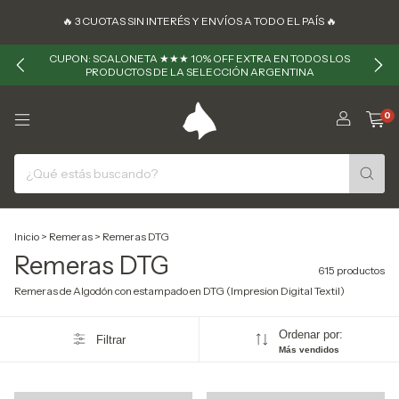
🔥 ㅤㅤ3 CUOTAS SIN INTERÉS Y ENVÍOS A TODO EL PAÍS 🔥
CUPON: SCALONETA ★★★ 10% OFF EXTRA EN TODOS LOS
PRODUCTOS DE LA SELECCIÓN ARGENTINA
0
Inicio
>
Remeras
>
Remeras DTG
Remeras DTG
615 productos
Remeras de Algodón con estampado en DTG (Impresion Digital Textil)
Ordenar por:
Filtrar
Más vendidos