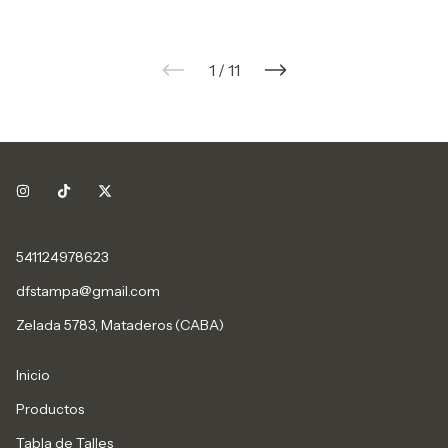
1
/
11
541124978623
dfstampa@gmail.com
Zelada 5783, Mataderos (CABA)
Inicio
Productos
Tabla de Talles