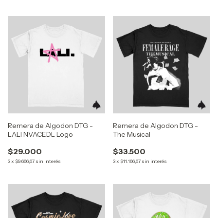
Remera de Algodon DTG -
Remera de Algodon DTG -
LALI NVACEDL Logo
The Musical
$29.000
$33.500
3
x
$9.666,67
sin interés
3
x
$11.166,67
sin interés