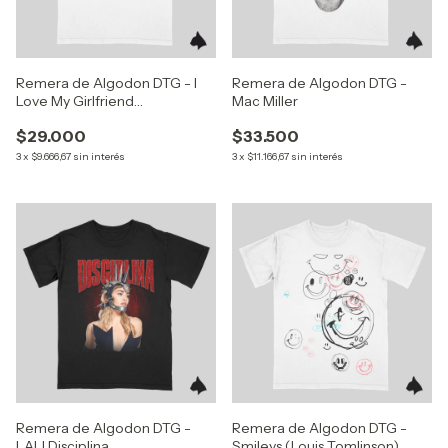
Remera de Algodon DTG - I
Remera de Algodon DTG -
Love My Girlfriend
Mac Miller
(PERSONALIZÁ)
$29.000
$33.500
3
x
$9.666,67
sin interés
3
x
$11.166,67
sin interés
Remera de Algodon DTG -
Remera de Algodon DTG -
LALI Disciplina
Smileys (Louis Tomlinson)