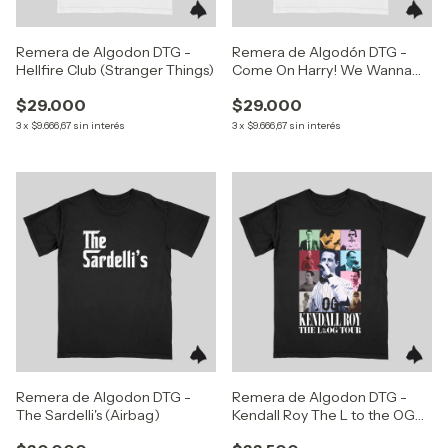
Remera de Algodon DTG -
Remera de Algodón DTG -
Hellfire Club (Stranger Things)
Come On Harry! We Wanna
Say Goodnight To You (Harry
$29.000
$29.000
Styles)
3
x
$9.666,67
sin interés
3
x
$9.666,67
sin interés
Remera de Algodon DTG -
Remera de Algodon DTG -
The Sardelli's (Airbag)
Kendall Roy The L to the OG
Tour (Succession)