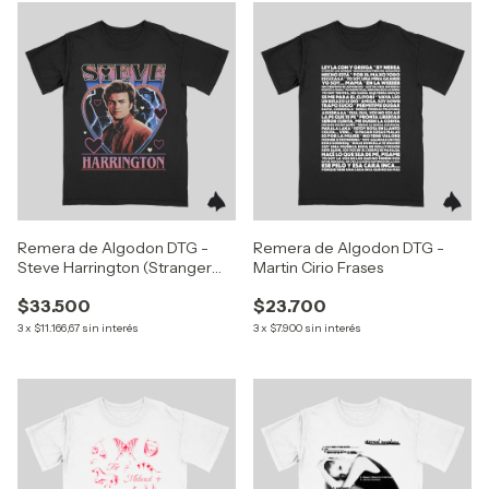
Remera de Algodon DTG -
Remera de Algodon DTG -
Steve Harrington (Stranger
Martin Cirio Frases
Things)
$33.500
$23.700
3
x
$11.166,67
sin interés
3
x
$7.900
sin interés