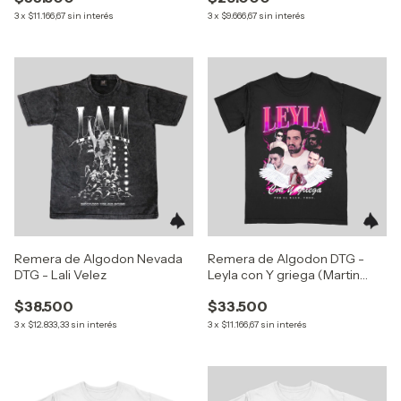
3
x
$11.166,67
sin interés
3
x
$9.666,67
sin interés
Remera de Algodon Nevada
Remera de Algodon DTG -
DTG - Lali Velez
Leyla con Y griega (Martin
Cirio)
$38.500
$33.500
3
x
$12.833,33
sin interés
3
x
$11.166,67
sin interés