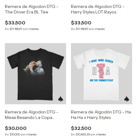
Remera de Algodon DTG -
Remera de Algodon DTG -
The Driver Era BL Tee
Harry Styles LOT Rayos
$33.500
$33.500
3
x
$11.166,67
sin interés
3
x
$11.166,67
sin interés
Remera de Algodon DTG -
Remera de Algodón DTG - Ha
Messi Besando La Copa
Ha Ha x Harry Styles
(World Cup 2022)
$30.000
$32.500
3
x
$10.000
sin interés
3
x
$10.833,33
sin interés