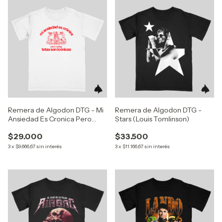
Remera de Algodon DTG - Mi
Remera de Algodon DTG -
Ansiedad Es Cronica Pero
Stars (Louis Tomlinson)
Estas Tetas Son Iconicas
$29.000
$33.500
3
x
$9.666,67
sin interés
3
x
$11.166,67
sin interés