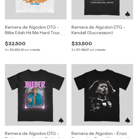
Remera de Algodon DTG -
Remera de Algodon DTG -
Billie Eilish Hit Me Hard Tour
Kendall (Succession)
Dates
$32.500
$33.500
3
x
$10.833,33
sin interés
3
x
$11.166,67
sin interés
Remera de Algodon DTG -
Remera de Algodon - Enzo