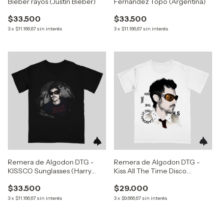
Bieber rayos (Justin Bieber)
Fernandez Topo (Argentina)
$33.500
$33.500
3
x
$11.166,67
sin interés
3
x
$11.166,67
sin interés
Remera de Algodon DTG -
Remera de Algodon DTG -
KISSCO Sunglasses (Harry
Kiss All The Time Disco
Styles)
Occasionally Grunge (Harry
$33.500
$29.000
Styles)
3
x
$11.166,67
sin interés
3
x
$9.666,67
sin interés