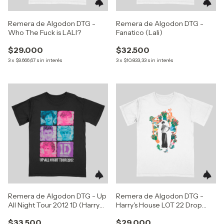
Remera de Algodon DTG -
Remera de Algodon DTG -
Who The Fuck is LALI?
Fanatico (Lali)
$29.000
$32.500
3
x
$9.666,67
sin interés
3
x
$10.833,33
sin interés
Remera de Algodon DTG - Up
Remera de Algodon DTG -
All Night Tour 2012 1D (Harry
Harry's House LOT 22 Drop
Styles)
(Harry Styles)
$33.500
$29.000