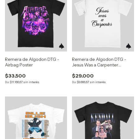
Remera de Algodon DTG -
Remera de Algodon DTG -
Airbag Poster
Jesus Was a Carpenter
(Sabrina Carpenter)
$33.500
$29.000
3
x
$11.166,67
sin interés
3
x
$9.666,67
sin interés