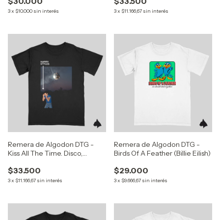
$30.000
$33.500
3
x
$10.000
sin interés
3
x
$11.166,67
sin interés
Remera de Algodon DTG -
Remera de Algodon DTG -
Kiss All The Time. Disco,
Birds Of A Feather (Billie Eilish)
Occasionally (Harry Styles)
$33.500
$29.000
3
x
$11.166,67
sin interés
3
x
$9.666,67
sin interés