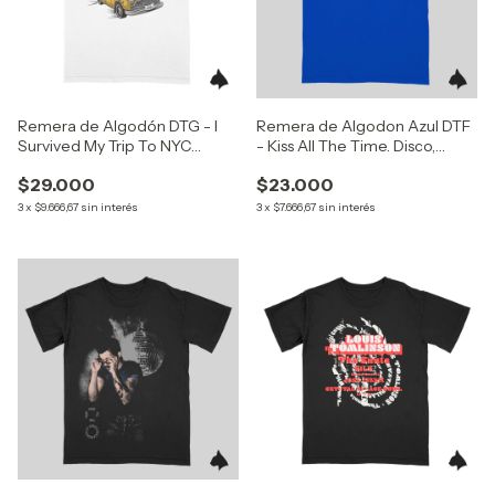
Remera de Algodón DTG - I
Remera de Algodon Azul DTF
Survived My Trip To NYC
- Kiss All The Time. Disco,
(Spider-Man)
Occasionally (Harry Styles)
$29.000
$23.000
3
x
$9.666,67
sin interés
3
x
$7.666,67
sin interés