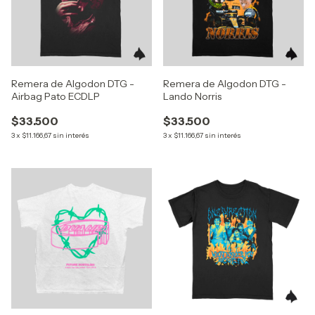
Remera de Algodon DTG -
Remera de Algodon DTG -
Airbag Pato ECDLP
Lando Norris
$33.500
$33.500
3
x
$11.166,67
sin interés
3
x
$11.166,67
sin interés