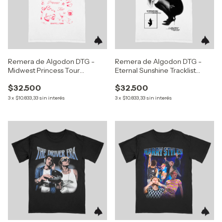
Remera de Algodon DTG -
Remera de Algodon DTG -
Midwest Princess Tour
Eternal Sunshine Tracklist
(Chappell Roan)
(Ariana Grande)
$32.500
$32.500
3
x
$10.833,33
sin interés
3
x
$10.833,33
sin interés