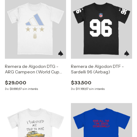
Remera de Algodon DTG -
Remera de Algodon DTF -
ARG Campeon (World Cup
Sardelli 96 (Airbag)
2022)
$29.000
$33.500
3
x
$9.666,67
sin interés
3
x
$11.166,67
sin interés