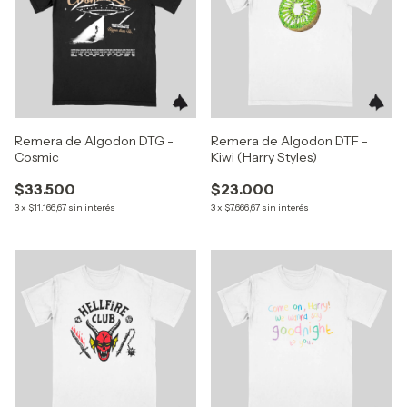
Remera de Algodon DTG -
Remera de Algodon DTF -
Cosmic
Kiwi (Harry Styles)
$33.500
$23.000
3
x
$11.166,67
sin interés
3
x
$7.666,67
sin interés