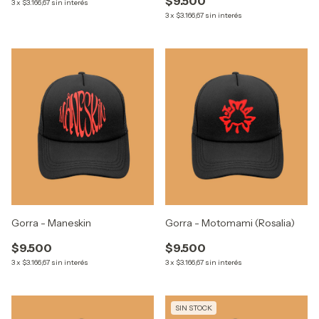
$9.500
3
x
$3.166,67
sin interés
3
x
$3.166,67
sin interés
Gorra - Maneskin
Gorra - Motomami (Rosalia)
$9.500
$9.500
3
x
$3.166,67
sin interés
3
x
$3.166,67
sin interés
SIN STOCK