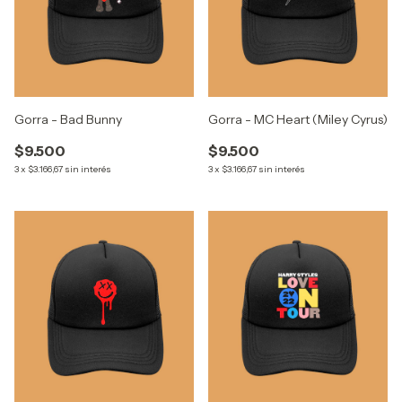
Gorra - Bad Bunny
Gorra - MC Heart (Miley Cyrus)
$9.500
$9.500
3
x
$3.166,67
sin interés
3
x
$3.166,67
sin interés