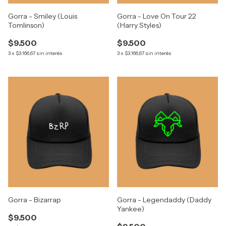
Gorra - Smiley (Louis
Gorra - Love On Tour 22
Tomlinson)
(Harry Styles)
$9.500
$9.500
3
x
$3.166,67
sin interés
3
x
$3.166,67
sin interés
Gorra - Bizarrap
Gorra - Legendaddy (Daddy
Yankee)
$9.500