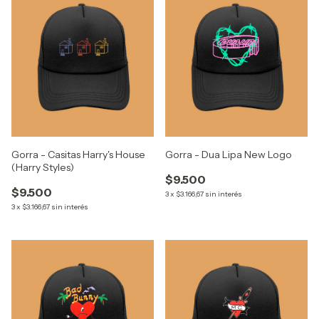
Gorra - Casitas Harry's House
Gorra - Dua Lipa New Logo
(Harry Styles)
$9.500
$9.500
3
x
$3.166,67
sin interés
3
x
$3.166,67
sin interés