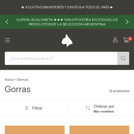
🔥 ㅤㅤ3 CUOTAS SIN INTERÉS Y ENVÍOS A TODO EL PAÍS 🔥
CUPON: SCALONETA ★★★ 10% OFF EXTRA EN TODOS LOS
PRODUCTOS DE LA SELECCIÓN ARGENTINA
0
Inicio
>
Gorras
Gorras
12 productos
Ordenar por:
Filtrar
Más vendidos