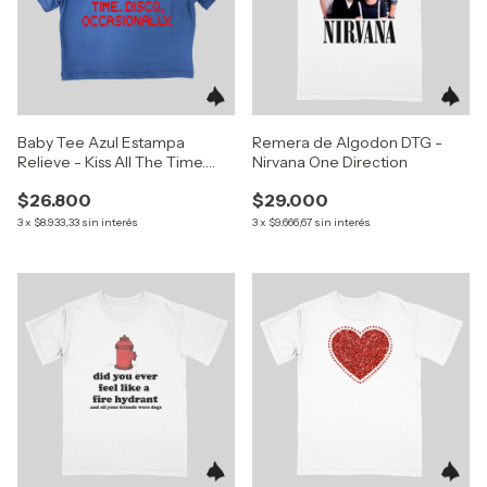
Baby Tee Azul Estampa
Remera de Algodon DTG -
Relieve - Kiss All The Time.
Nirvana One Direction
Disco, Occasionally. (Harry
$26.800
$29.000
Styles)
3
x
$8.933,33
sin interés
3
x
$9.666,67
sin interés