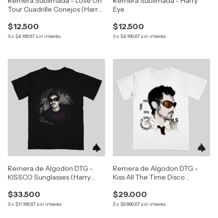
Remera Sublimada - Love On
Remera Sublimada - Harry
Tour Cuadrille Conejos (Harry
Eye
Styles)
$12.500
$12.500
3
x
$4.166,67
sin interés
3
x
$4.166,67
sin interés
Remera de Algodon DTG -
Remera de Algodon DTG -
KISSCO Sunglasses (Harry
Kiss All The Time Disco
Styles)
Occasionally Grunge (Harry
$33.500
$29.000
Styles)
3
x
$11.166,67
sin interés
3
x
$9.666,67
sin interés