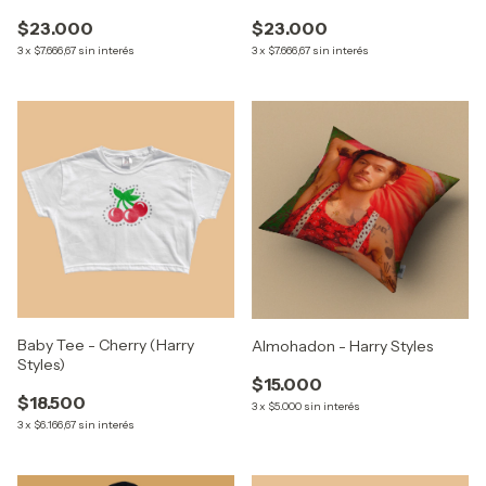
Corazon (Fine Line)
$23.000
$23.000
3
x
$7.666,67
sin interés
3
x
$7.666,67
sin interés
Baby Tee - Cherry (Harry
Almohadon - Harry Styles
Styles)
$15.000
$18.500
3
x
$5.000
sin interés
3
x
$6.166,67
sin interés