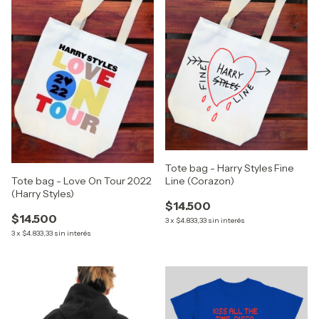
Tote bag - Harry Styles Fine
Tote bag - Love On Tour 2022
Line (Corazon)
(Harry Styles)
$14.500
$14.500
3
x
$4.833,33
sin interés
3
x
$4.833,33
sin interés