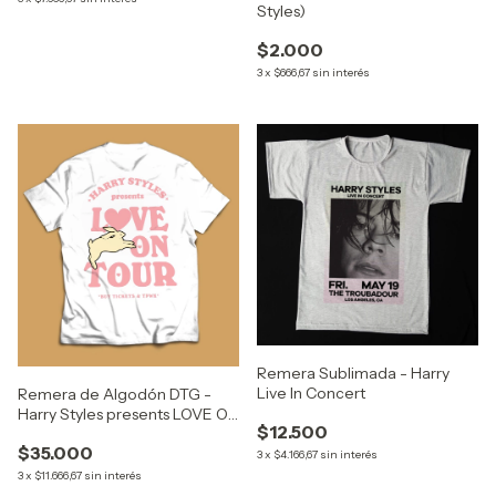
Styles)
$2.000
3
x
$666,67
sin interés
Remera Sublimada - Harry
Live In Concert
Remera de Algodón DTG -
Harry Styles presents LOVE ON
$12.500
TOUR
$35.000
3
x
$4.166,67
sin interés
3
x
$11.666,67
sin interés