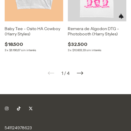
Baby Tee - Osito HA Cowboy
Remera de Algodon DTG -
(Harry Styles)
Photobooth (Harry Styles)
$18.500
$32.500
3
x
$6.166,67
sin interés
3
x
$10.833,33
sin interés
1
/
4
541124978623