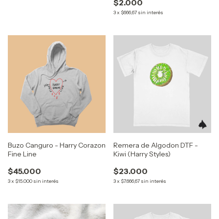
$2.000
3
x
$666,67
sin interés
Buzo Canguro - Harry Corazon
Remera de Algodon DTF -
Fine Line
Kiwi (Harry Styles)
$45.000
$23.000
3
x
$15.000
sin interés
3
x
$7.666,67
sin interés