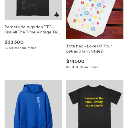
Remera de Algodon DTG -
Kiss All The Time Vintage Tee
(Harry Styles)
$33.500
Tote bag - Love On Tour
3
x
$11.166,67
sin interés
Letras (Harry Styles)
$14.500
3
x
$4.833,33
sin interés