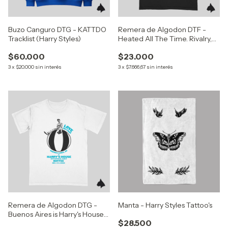
Buzo Canguro DTG - KATTDO
Remera de Algodon DTF -
Tracklist (Harry Styles)
Heated All The Time. Rivalry,
Occasionally
$60.000
$23.000
3
x
$20.000
sin interés
3
x
$7.666,67
sin interés
Remera de Algodon DTG -
Manta - Harry Styles Tattoo's
Buenos Aires is Harry's House
$28.500
(Harry Styles)