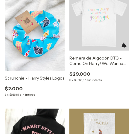
Remera de Algodón DTG -
Come On Harry! We Wanna
Say Goodnight To You (Harry
$29.000
Styles)
Scrunchie - Harry Styles Logos
3
x
$9.666,67
sin interés
$2.000
3
x
$666,67
sin interés