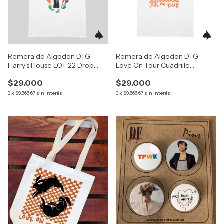
Remera de Algodon DTG -
Remera de Algodon DTG -
Harry's House LOT 22 Drop
Love On Tour Cuadrille
(Harry Styles)
Conejos (Harry Styles)
$29.000
$29.000
3
x
$9.666,67
sin interés
3
x
$9.666,67
sin interés