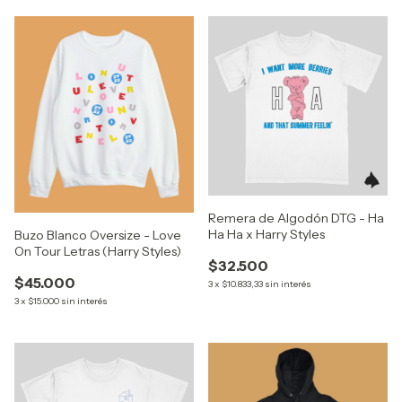
Remera de Algodón DTG - Ha
Ha Ha x Harry Styles
Buzo Blanco Oversize - Love
On Tour Letras (Harry Styles)
$32.500
$45.000
3
x
$10.833,33
sin interés
3
x
$15.000
sin interés