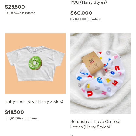
YOU (Harry Styles)
$28.500
$60.000
3
x
$9.500
sin interés
3
x
$20.000
sin interés
Baby Tee - Kiwi (Harry Styles)
$18.500
3
x
$6.166,67
sin interés
Scrunchie - Love On Tour
Letras (Harry Styles)