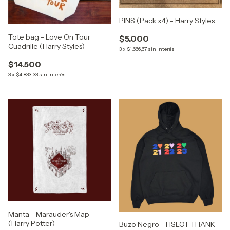
PINS (Pack x4) - Harry Styles
Tote bag - Love On Tour
$5.000
Cuadrille (Harry Styles)
3
x
$1.666,67
sin interés
$14.500
3
x
$4.833,33
sin interés
Manta - Marauder's Map
(Harry Potter)
Buzo Negro - HSLOT THANK