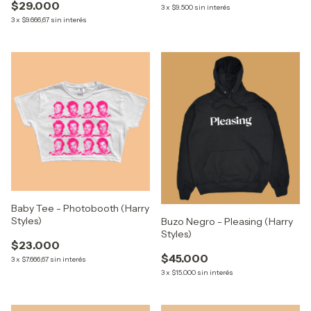
$29.000
3
x
$9.500
sin interés
3
x
$9.666,67
sin interés
Baby Tee - Photobooth (Harry
Styles)
Buzo Negro - Pleasing (Harry
Styles)
$23.000
$45.000
3
x
$7.666,67
sin interés
3
x
$15.000
sin interés