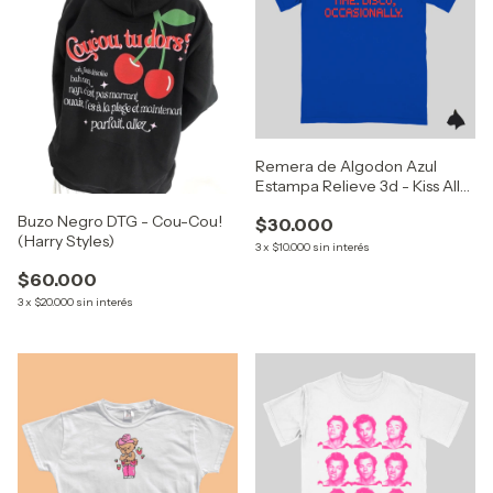
Remera de Algodon Azul
Estampa Relieve 3d - Kiss All
The Time. Disco, Occasionally
Buzo Negro DTG - Cou-Cou!
$30.000
(Harry Styles)
(Harry Styles)
3
x
$10.000
sin interés
$60.000
3
x
$20.000
sin interés