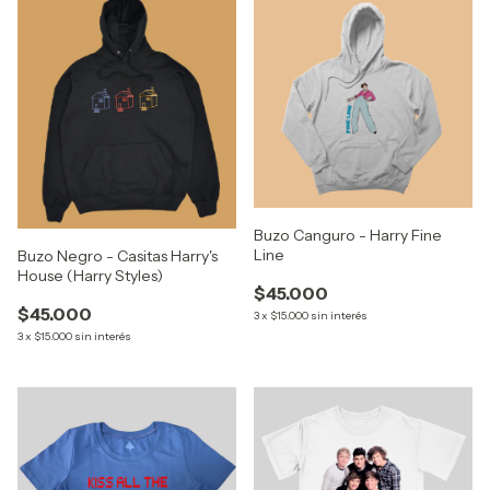
Buzo Canguro - Harry Fine
Line
Buzo Negro - Casitas Harry's
House (Harry Styles)
$45.000
$45.000
3
x
$15.000
sin interés
3
x
$15.000
sin interés