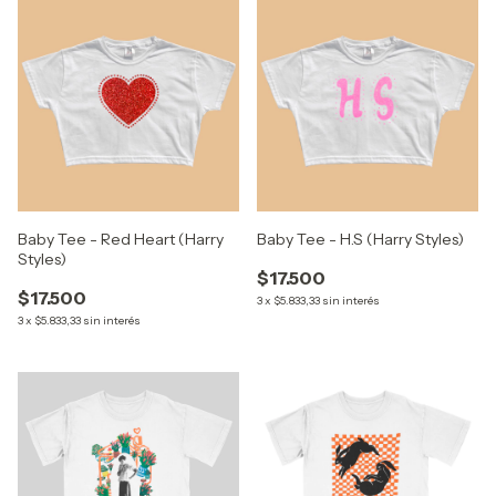
Baby Tee - Red Heart (Harry
Baby Tee - H.S (Harry Styles)
Styles)
$17.500
$17.500
3
x
$5.833,33
sin interés
3
x
$5.833,33
sin interés