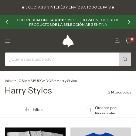
🔥 ㅤㅤ3 CUOTAS SIN INTERÉS Y ENVÍOS A TODO EL PAÍS 🔥
CUPON: SCALONETA ★★★ 10% OFF EXTRA EN TODOS LOS
PRODUCTOS DE LA SELECCIÓN ARGENTINA
0
Inicio
>
LOS MAS BUSCADOS
>
Harry Styles
Harry Styles
214 productos
Ordenar por:
Filtrar
Más vendidos