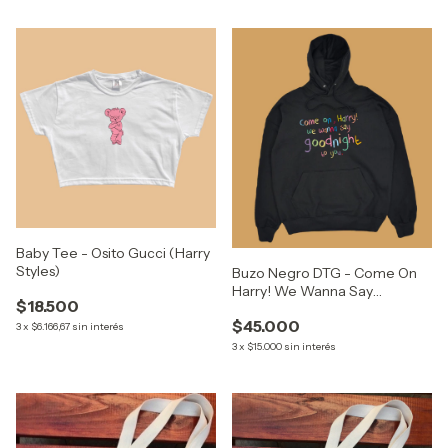
Baby Tee - Osito Gucci (Harry
Styles)
Buzo Negro DTG - Come On
Harry! We Wanna Say
$18.500
Goodnight To You (Harry
$45.000
Styles)
3
x
$6.166,67
sin interés
3
x
$15.000
sin interés