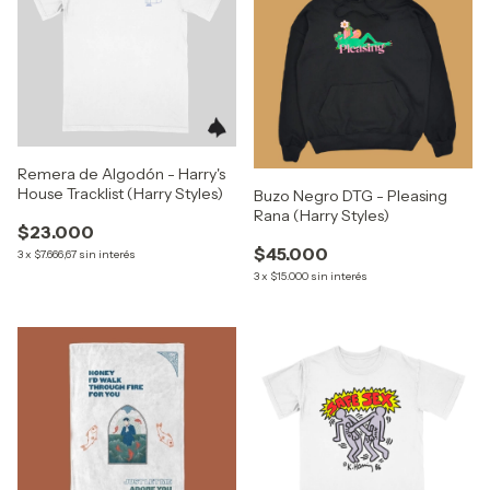
Remera de Algodón - Harry's
House Tracklist (Harry Styles)
Buzo Negro DTG - Pleasing
Rana (Harry Styles)
$23.000
$45.000
3
x
$7.666,67
sin interés
3
x
$15.000
sin interés