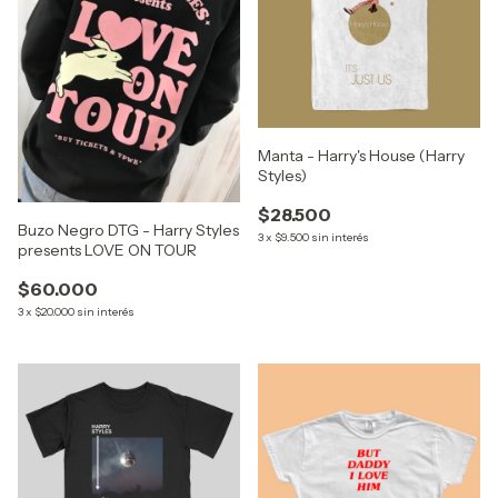
Manta - Harry's House (Harry
Styles)
$28.500
Buzo Negro DTG - Harry Styles
3
x
$9.500
sin interés
presents LOVE ON TOUR
$60.000
3
x
$20.000
sin interés