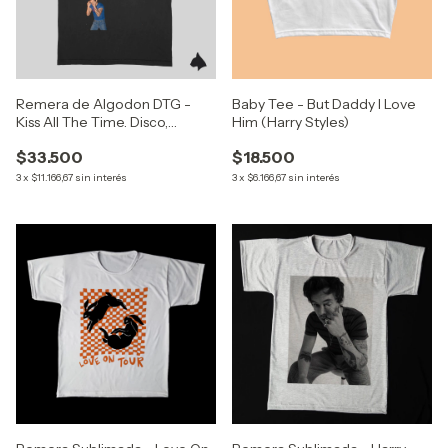
Remera de Algodon DTG -
Baby Tee - But Daddy I Love
Kiss All The Time. Disco,
Him (Harry Styles)
Occasionally (Harry Styles)
$33.500
$18.500
3
x
$11.166,67
sin interés
3
x
$6.166,67
sin interés