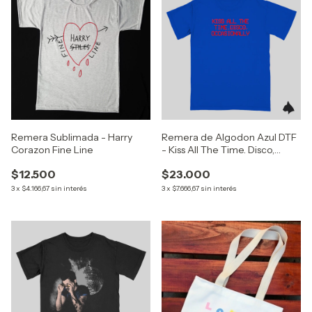
Remera Sublimada - Harry
Remera de Algodon Azul DTF
Corazon Fine Line
- Kiss All The Time. Disco,
Occasionally (Harry Styles)
$12.500
$23.000
3
x
$4.166,67
sin interés
3
x
$7.666,67
sin interés