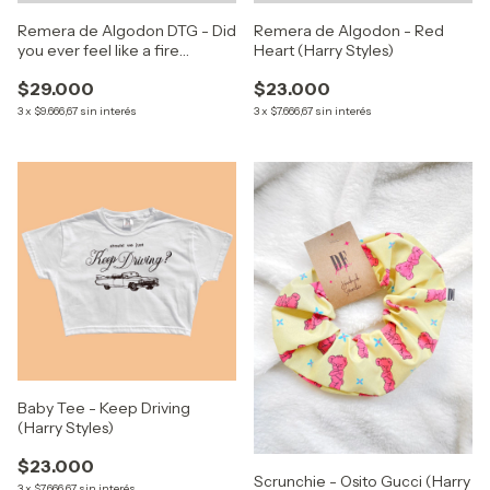
Remera de Algodon DTG - Did
Remera de Algodon - Red
you ever feel like a fire
Heart (Harry Styles)
hydrant (Harry Styles)
$29.000
$23.000
3
x
$9.666,67
sin interés
3
x
$7.666,67
sin interés
Baby Tee - Keep Driving
(Harry Styles)
$23.000
Scrunchie - Osito Gucci (Harry
3
x
$7.666,67
sin interés