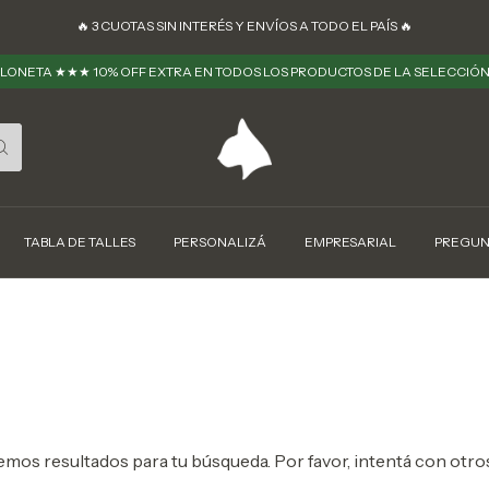
🔥 ㅤㅤ3 CUOTAS SIN INTERÉS Y ENVÍOS A TODO EL PAÍS 🔥
LONETA ★★★ 10% OFF EXTRA EN TODOS LOS PRODUCTOS DE LA SELECCIÓ
TABLA DE TALLES
PERSONALIZÁ
EMPRESARIAL
PREGUN
mos resultados para tu búsqueda. Por favor, intentá con otros 