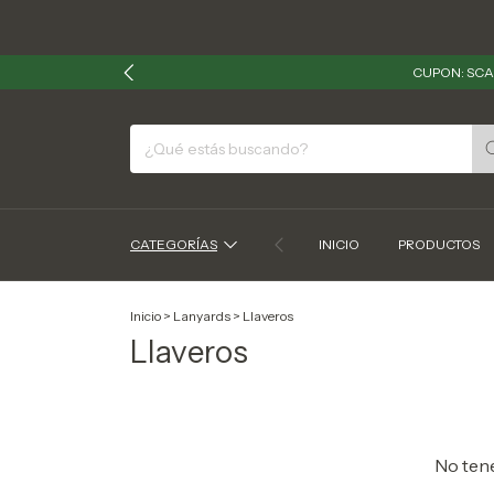
CUPON: SCA
CATEGORÍAS
INICIO
PRODUCTOS
Inicio
>
Lanyards
>
Llaveros
Llaveros
No tene