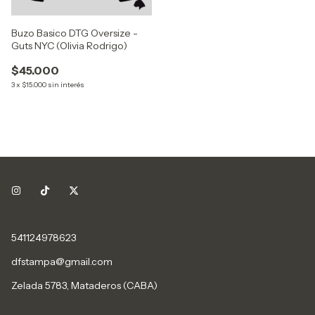
Buzo Basico DTG Oversize -
Guts NYC (Olivia Rodrigo)
$45.000
3
x
$15.000
sin interés
541124978623
dfstampa@gmail.com
Zelada 5783, Mataderos (CABA)