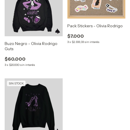
Pack Stickers - Olivia Rodrigo
$7.000
3
x
$2.333,33
sin interés
Buzo Negro - Olivia Rodrigo
Guts
$60.000
3
x
$20.000
sin interés
SIN STOCK