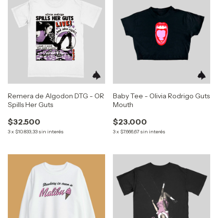
Remera de Algodon DTG - OR
Baby Tee - Olivia Rodrigo Guts
Spills Her Guts
Mouth
$32.500
$23.000
3
x
$10.833,33
sin interés
3
x
$7.666,67
sin interés