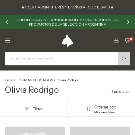
🔥 ㅤㅤ3 CUOTAS SIN INTERÉS Y ENVÍOS A TODO EL PAÍS 🔥
CUPON: SCALONETA ★★★ 10% OFF EXTRA EN TODOS LOS
PRODUCTOS DE LA SELECCIÓN ARGENTINA
0
Inicio
>
LOS MAS BUSCADOS
>
Olivia Rodrigo
Olivia Rodrigo
13 productos
Ordenar por:
Filtrar
Más vendidos