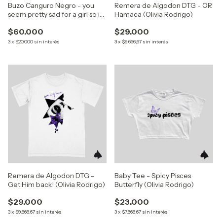
Buzo Canguro Negro - you
Remera de Algodon DTG - OR
seem pretty sad for a girl so in
Hamaca (Olivia Rodrigo)
love (Olivia Rodrigo)
$60.000
$29.000
3
x
$20.000
sin interés
3
x
$9.666,67
sin interés
Remera de Algodon DTG -
Baby Tee - Spicy Pisces
Get Him back! (Olivia Rodrigo)
Butterfly (Olivia Rodrigo)
$29.000
$23.000
3
x
$9.666,67
sin interés
3
x
$7.666,67
sin interés