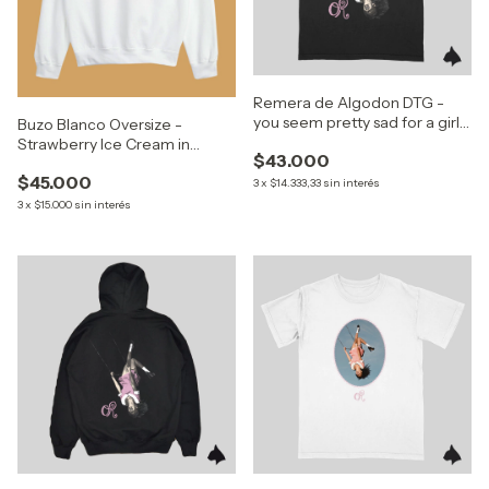
Remera de Algodon DTG -
you seem pretty sad for a girl
Buzo Blanco Oversize -
so in love (Olivia Rodrigo)
Strawberry Ice Cream in
$43.000
Malibu (Olivia Rodrigo)
$45.000
3
x
$14.333,33
sin interés
3
x
$15.000
sin interés