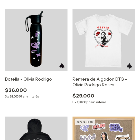
Botella - Olivia Rodrigo
Remera de Algodon DTG -
Olivia Rodrigo Roses
$26.000
$29.000
3
x
$8.666,67
sin interés
3
x
$9.666,67
sin interés
SIN STOCK