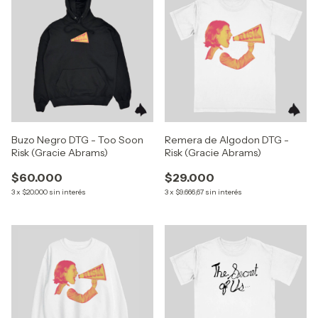
Buzo Negro DTG - Too Soon
Remera de Algodon DTG -
Risk (Gracie Abrams)
Risk (Gracie Abrams)
$60.000
$29.000
3
x
$20.000
sin interés
3
x
$9.666,67
sin interés