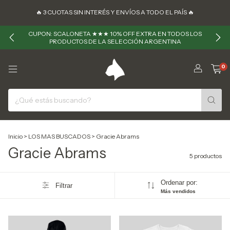
🔥 ㅤㅤ3 CUOTAS SIN INTERÉS Y ENVÍOS A TODO EL PAÍS 🔥
CUPON: SCALONETA ★★★ 10% OFF EXTRA EN TODOS LOS
PRODUCTOS DE LA SELECCIÓN ARGENTINA
0
Inicio
>
LOS MAS BUSCADOS
>
Gracie Abrams
Gracie Abrams
5 productos
Ordenar por:
Filtrar
Más vendidos