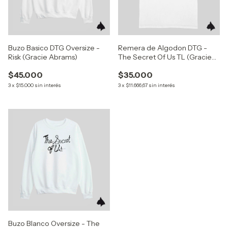
Buzo Basico DTG Oversize -
Remera de Algodon DTG -
Risk (Gracie Abrams)
The Secret Of Us TL (Gracie
Abrams)
$45.000
$35.000
3
x
$15.000
sin interés
3
x
$11.666,67
sin interés
Buzo Blanco Oversize - The