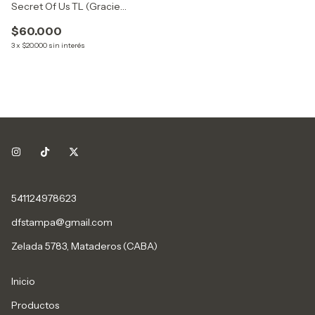
Secret Of Us TL (Gracie
Abrams)
$60.000
3
x
$20.000
sin interés
541124978623
dfstampa@gmail.com
Zelada 5783, Mataderos (CABA)
Inicio
Productos