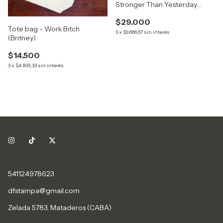
Stronger Than Yesterday
(Britney)
$29.000
Tote bag - Work Bitch
3
x
$9.666,67
sin interés
(Britney)
$14.500
3
x
$4.833,33
sin interés
541124978623
dfstampa@gmail.com
Zelada 5783, Mataderos (CABA)