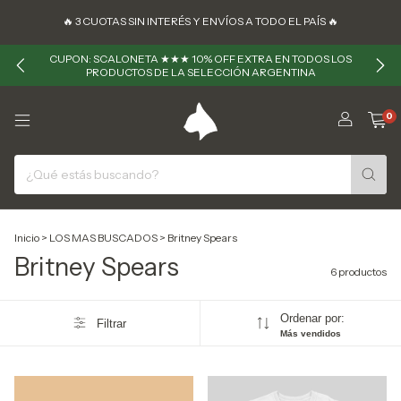
🔥 ㅤㅤ3 CUOTAS SIN INTERÉS Y ENVÍOS A TODO EL PAÍS 🔥
CUPON: SCALONETA ★★★ 10% OFF EXTRA EN TODOS LOS
PRODUCTOS DE LA SELECCIÓN ARGENTINA
0
Inicio
>
LOS MAS BUSCADOS
>
Britney Spears
Britney Spears
6 productos
Ordenar por:
Filtrar
Más vendidos