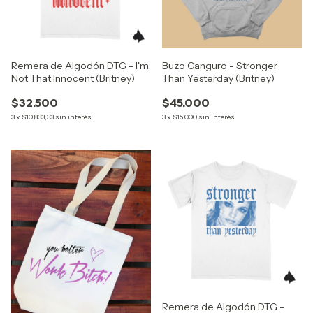
Remera de Algodón DTG - I'm
Buzo Canguro - Stronger
Not That Innocent (Britney)
Than Yesterday (Britney)
$32.500
$45.000
3
x
$10.833,33
sin interés
3
x
$15.000
sin interés
Remera de Algodón DTG -