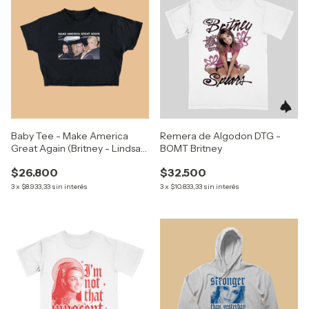
Baby Tee - Make America
Remera de Algodon DTG -
Great Again (Britney - Lindsay
BOMT Britney
- Paris)
$26.800
$32.500
3
x
$8.933,33
sin interés
3
x
$10.833,33
sin interés