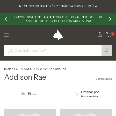
🔥 ㅤㅤ3 CUOTAS SIN INTERÉS Y ENVÍOS A TODO EL PAÍS 🔥
CUPON: SCALONETA ★★★ 10% OFF EXTRA EN TODOS LOS
PRODUCTOS DE LA SELECCIÓN ARGENTINA
0
Inicio
>
LOS MAS BUSCADOS
>
Addison Rae
Addison Rae
2 productos
Ordenar por:
Filtrar
Más vendidos