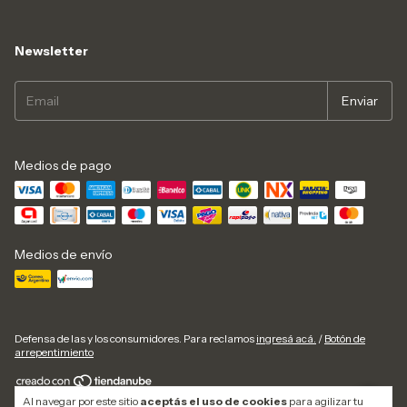
Newsletter
Medios de pago
Medios de envío
Defensa de las y los consumidores. Para reclamos
ingresá acá.
/
Botón de
arrepentimiento
Al navegar por este sitio
aceptás el uso de cookies
para agilizar tu
Copyright DF Stampa - 2026. Todos los derechos reservados.