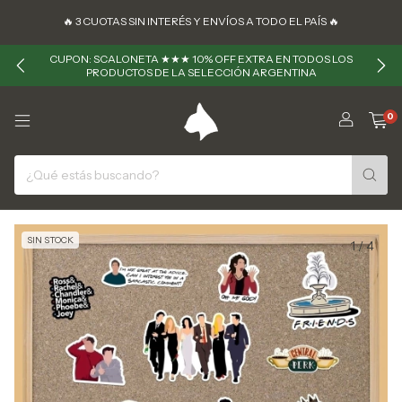
🔥 ㅤㅤ3 CUOTAS SIN INTERÉS Y ENVÍOS A TODO EL PAÍS 🔥
CUPON: SCALONETA ★★★ 10% OFF EXTRA EN TODOS LOS
PRODUCTOS DE LA SELECCIÓN ARGENTINA
0
SIN STOCK
1
/
4