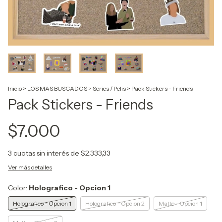
Inicio
>
LOS MAS BUSCADOS
>
Series / Pelis
>
Pack Stickers - Friends
Pack Stickers - Friends
$7.000
3
cuotas sin interés de
$2.333,33
Ver más detalles
Color:
Holografico - Opcion 1
Holografico - Opcion 1
Holografico - Opcion 2
Matte - Opcion 1