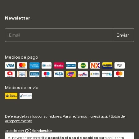
Newsletter
Medios de pago
Medios de envío
Defensa de las y los consumidores. Para reclamos
ingresá acá.
/
Botón de
arrepentimiento
Al navegar por este sitio
aceptás el uso de cookies
para agilizar tu
Copyright DF Stampa - 2026. Todos los derechos reservados.