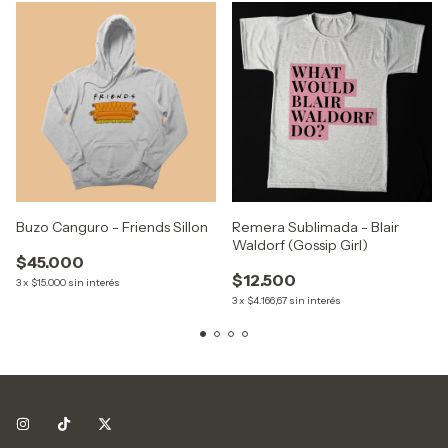
Buzo Canguro - Friends Sillon
Remera Sublimada - Blair
Waldorf (Gossip Girl)
$45.000
$12.500
3
x
$15.000
sin interés
3
x
$4.166,67
sin interés