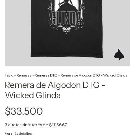
Inicio
>
Remeras
>
Remeras DTG
>
Remera de Algodon DTG - Wicked Glinda
Remera de Algodon DTG -
Wicked Glinda
$33.500
3
cuotas sin interés de
$11.166,67
Ver más detalles