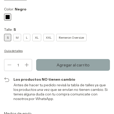
Color:
Negro
Talle:
S
S
M
L
XL
XXL
Remeron Oversize
Guía de talles
Los productos NO tienen cambio
Antes de hacer tu pedido revisá la tabla de talles ya que
los productos una vez que se envían no tienen cambio. Si
tenes alguna duda con tu compra comunicate con
nosotros por WhatsApp.
Entregas para el CP:
Cambiar CP
Medios de envío