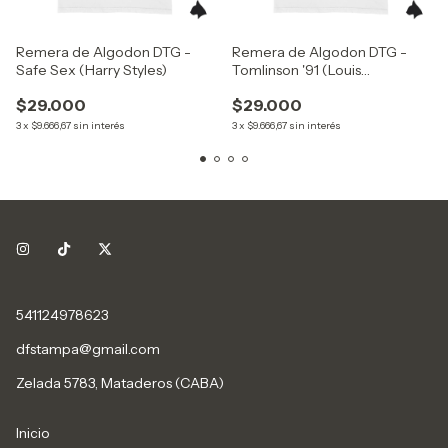
Remera de Algodon DTG -
Remera de Algodon DTG -
Safe Sex (Harry Styles)
Tomlinson '91 (Louis
Tomlinson)
$29.000
$29.000
3
x
$9.666,67
sin interés
3
x
$9.666,67
sin interés
541124978623
dfstampa@gmail.com
Zelada 5783, Mataderos (CABA)
Inicio