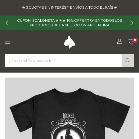
🔥 ㅤㅤ3 CUOTAS SIN INTERÉS Y ENVÍOS A TODO EL PAÍS 🔥
CUPON: SCALONETA ★★★ 10% OFF EXTRA EN TODOS LOS
PRODUCTOS DE LA SELECCIÓN ARGENTINA
0