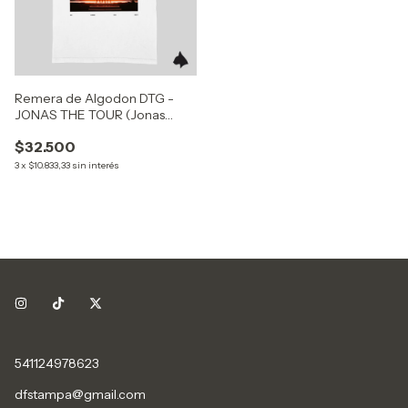
Remera de Algodon DTG -
JONAS THE TOUR (Jonas
Brothers)
$32.500
3
x
$10.833,33
sin interés
541124978623
dfstampa@gmail.com