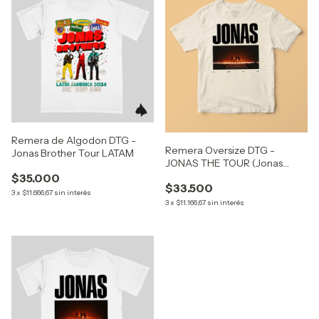
Remera de Algodon DTG -
Remera Oversize DTG -
Jonas Brother Tour LATAM
JONAS THE TOUR (Jonas
Brothers)
$35.000
$33.500
3
x
$11.666,67
sin interés
3
x
$11.166,67
sin interés