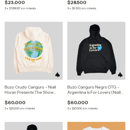
$23.000
$28.500
3
x
$7.666,67
sin interés
3
x
$9.500
sin interés
Buzo Crudo Canguro - Niall
Buzo Canguro Negro DTG -
Horan Presents The Show
Argentina Is For Lovers (Niall
Earth
Horan)
$60.000
$60.000
3
x
$20.000
sin interés
3
x
$20.000
sin interés