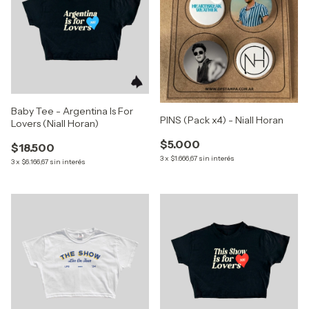
Baby Tee - Argentina Is For
PINS (Pack x4) - Niall Horan
Lovers (Niall Horan)
$5.000
$18.500
3
x
$1.666,67
sin interés
3
x
$6.166,67
sin interés