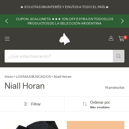
🔥 ㅤㅤ3 CUOTAS SIN INTERÉS Y ENVÍOS A TODO EL PAÍS 🔥
CUPON: SCALONETA ★★★ 10% OFF EXTRA EN TODOS LOS
PRODUCTOS DE LA SELECCIÓN ARGENTINA
0
Inicio
>
LOS MAS BUSCADOS
>
Niall Horan
Niall Horan
16 productos
Ordenar por:
Filtrar
Más vendidos