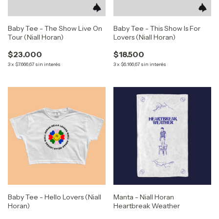
Baby Tee - The Show Live On
Baby Tee - This Show Is For
Tour (Niall Horan)
Lovers (Niall Horan)
$23.000
$18.500
3
x
$7.666,67
sin interés
3
x
$6.166,67
sin interés
Baby Tee - Hello Lovers (Niall
Manta - Niall Horan
Horan)
Heartbreak Weather