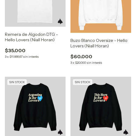
Remera de Algodon DTG -
Hello Lovers (Niall Horan)
Buzo Blanco Oversize - Hello
Lovers (Niall Horan)
$35.000
$60.000
3
x
$11.666,67
sin interés
3
x
$20.000
sin interés
SIN STOCK
SIN STOCK