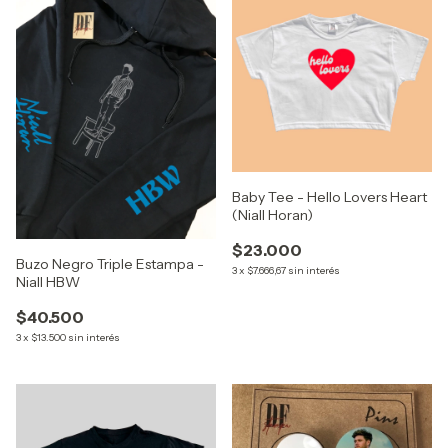
Baby Tee - Hello Lovers Heart
(Niall Horan)
$23.000
Buzo Negro Triple Estampa -
3
x
$7.666,67
sin interés
Niall HBW
$40.500
3
x
$13.500
sin interés