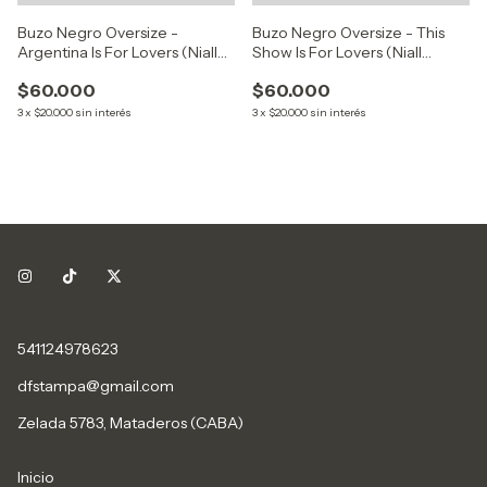
Buzo Negro Oversize -
Buzo Negro Oversize - This
Argentina Is For Lovers (Niall
Show Is For Lovers (Niall
Horan)
Horan)
$60.000
$60.000
3
x
$20.000
sin interés
3
x
$20.000
sin interés
541124978623
dfstampa@gmail.com
Zelada 5783, Mataderos (CABA)
Inicio