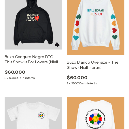
Buzo Canguro Negro DTG -
This Show Is For Lovers (Niall
Buzo Blanco Oversize - The
Horan)
Show (Niall Horan)
$60.000
$60.000
3
x
$20.000
sin interés
3
x
$20.000
sin interés